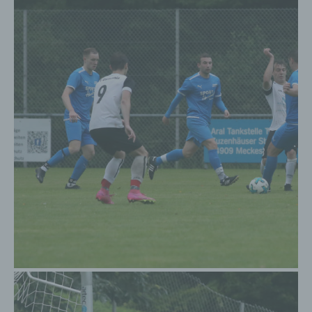
auch Angaben zum Zeitpunkt der
Kommentareingabe sowie zu dem von der
betroffenen Person gewählten Nutzernamen
(Pseudonym) gespeichert und veröffentlicht.
Ferner wird die vom Internet-Service-Provider
(ISP) der betroffenen Person vergebene IP-
Adresse mitprotokolliert. Diese Speicherung der
IP-Adresse erfolgt aus Sicherheitsgründen und für
den Fall, dass die betroffene Person durch einen
abgegebenen Kommentar die Rechte Dritter
verletzt oder rechtswidrige Inhalte postet. Die
Speicherung dieser personenbezogenen Daten
erfolgt daher im eigenen Interesse des für die
Verarbeitung Verantwortlichen, damit sich dieser
im Falle einer Rechtsverletzung gegebenenfalls
exkulpieren könnte. Es erfolgt keine Weitergabe
dieser erhobenen personenbezogenen Daten an
Dritte, sofern eine solche Weitergabe nicht
gesetzlich vorgeschrieben ist oder der
Rechtsverteidigung des für die Verarbeitung
Verantwortlichen dient.
Gravatar