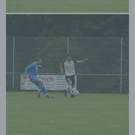
Daten über die betroffene Person gespeichert sind.
Ferner berichtigt oder löscht der für die
Verarbeitung Verantwortliche personenbezogene
Daten auf Wunsch oder Hinweis der betroffenen
Person, soweit dem keine gesetzlichen
Aufbewahrungspflichten entgegenstehen. Die
Gesamtheit der Mitarbeiter des für die Verarbeitung
Verantwortlichen stehen der betroffenen Person in
diesem Zusammenhang als Ansprechpartner zur
Verfügung.
Kontaktmöglichkeit über die Internetseite
Die Internetseite enthält aufgrund von gesetzlichen
Vorschriften Angaben, die eine schnelle elektronische
Kontaktaufnahme zu unserem Unternehmen sowie
eine unmittelbare Kommunikation mit uns ermöglichen,
was ebenfalls eine allgemeine Adresse der
sogenannten elektronischen Post (E-Mail-Adresse)
umfasst. Sofern eine betroffene Person per E-Mail oder
über ein Kontaktformular den Kontakt mit dem für die
Verarbeitung Verantwortlichen aufnimmt, werden die
von der betroffenen Person übermittelten
personenbezogenen Daten automatisch gespeichert.