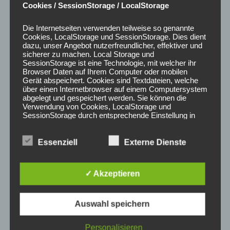
Cookies / SessionStorage / LocalStorage
Die Internetseiten verwenden teilweise so genannte
Cookies, LocalStorage und SessionStorage. Dies dient
dazu, unser Angebot nutzerfreundlicher, effektiver und
sicherer zu machen. Local Storage und
SessionStorage ist eine Technologie, mit welcher ihr
Browser Daten auf Ihrem Computer oder mobilen
Gerät abspeichert. Cookies sind Textdateien, welche
über einen Internetbrowser auf einem Computersystem
abgelegt und gespeichert werden. Sie können die
Verwendung von Cookies, LocalStorage und
SessionStorage durch entsprechende Einstellung in
Ihrem Browser verhindern.
Zahlreiche Internetseiten und Server verwenden
Essenziell
Externe Dienste
Cookies. Viele Cookies enthalten eine sogenannte
Cookie-ID. Eine Cookie-ID ist eine eindeutige
Kennung des Cookies. Sie besteht aus einer
✓ Akzeptieren
Zeichenfolge, durch welche Internetseiten und
Server dem konkreten Internetbrowser zugeordnet
werden können, in dem das Cookie gespeichert
Auswahl speichern
wurde. Dies ermöglicht es den besuchten
Internetseiten und Servern, den individuellen
Personalisieren