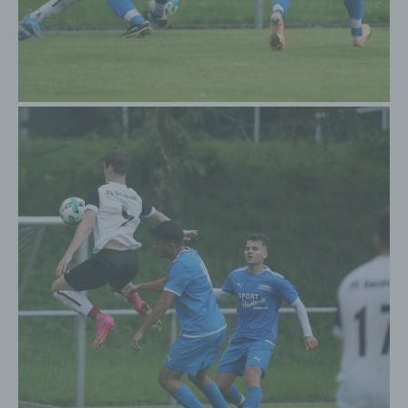
registrieren. Welche personenbezogenen Daten dabei
an den für die Verarbeitung Verantwortlichen übermittelt
werden, ergibt sich aus der jeweiligen Eingabemaske,
die für die Registrierung verwendet wird. Die von der
betroffenen Person eingegebenen personenbezogenen
Daten werden ausschließlich für die interne
Verwendung bei dem für die Verarbeitung
Verantwortlichen und für eigene Zwecke erhoben und
gespeichert. Der für die Verarbeitung Verantwortliche
kann die Weitergabe an einen oder mehrere
Auftragsverarbeiter, beispielsweise einen
Paketdienstleister, veranlassen, der die
personenbezogenen Daten ebenfalls ausschließlich für
eine interne Verwendung, die dem für die Verarbeitung
Verantwortlichen zuzurechnen ist, nutzt.
Durch eine Registrierung auf der Internetseite des
für die Verarbeitung Verantwortlichen wird ferner
die vom Internet-Service-Provider (ISP) der
betroffenen Person vergebene IP-Adresse, das
Datum sowie die Uhrzeit der Registrierung
gespeichert. Die Speicherung dieser Daten erfolgt
vor dem Hintergrund, dass nur so der Missbrauch
unserer Dienste verhindert werden kann, und
diese Daten im Bedarfsfall ermöglichen,