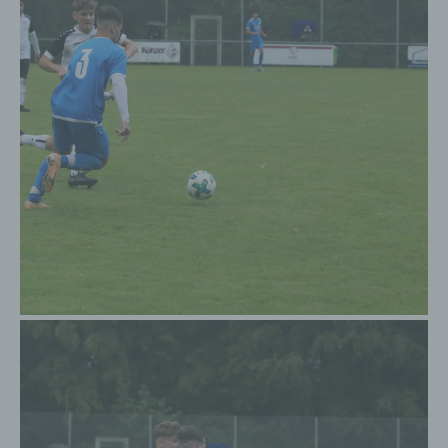
Verordnungsgeber oder einem anderen
zuständigen Gesetzgeber vorgeschriebene
Speicherfrist ab, werden die personenbezogenen
Daten routinemäßig und entsprechend den
gesetzlichen Vorschriften gesperrt oder gelöscht.
Rechte der betroffenen Person
a) Recht auf Bestätigung
Jede betroffene Person hat das vom Europäischen
Richtlinien- und Verordnungsgeber eingeräumte Recht,
von dem für die Verarbeitung Verantwortlichen eine
Bestätigung darüber zu verlangen, ob sie betreffende
personenbezogene Daten verarbeitet werden. Möchte
eine betroffene Person dieses Bestätigungsrecht in
Anspruch nehmen, kann sie sich hierzu jederzeit an
einen Mitarbeiter des für die Verarbeitung
Verantwortlichen wenden.