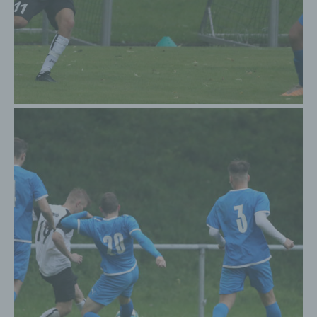
Funktionsfähigkeit unserer
informationstechnologischen Systeme und der
Technik unserer Internetseite zu gewährleisten
sowie (4) um Strafverfolgungsbehörden im Falle
eines Cyberangriffes die zur Strafverfolgung
notwendigen Informationen bereitzustellen. Diese
anonym erhobenen Daten und Informationen
werden durch uns daher einerseits statistisch und
ferner mit dem Ziel ausgewertet, den Datenschutz
und die Datensicherheit in unserem Unternehmen
zu erhöhen, um letztlich ein optimales
Schutzniveau für die von uns verarbeiteten
personenbezogenen Daten sicherzustellen. Die
anonymen Daten der Server-Logfiles werden
getrennt von allen durch eine betroffene Person
angegebenen personenbezogenen Daten
gespeichert.
Registrierung auf unserer Internetseite
Die betroffene Person hat die Möglichkeit, sich auf der
Internetseite des für die Verarbeitung Verantwortlichen
unter Angabe von personenbezogenen Daten zu