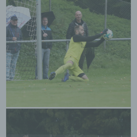
Bei Kommentaren wird auf den Gravatar Service von
Auttomatic zurückgegriffen. Gravatar gleicht Ihre
Email-Adresse ab und bildet – sofern Sie dort registriert
sind – Ihr Avatar-Bild neben dem Kommentar ab.
Sollten Sie nicht registriert sein, wird kein Bild
angezeigt. Zu beachten ist, dass alle registrierten
WordPress-User automatisch auch bei Gravatar
registriert sind. Details zu Gravatar:
https://de.gravatar.com
Routinemäßige Löschung und Sperrung von
personenbezogenen Daten
Der für die Verarbeitung Verantwortliche verarbeitet und
speichert personenbezogene Daten der betroffenen
Person nur für den Zeitraum, der zur Erreichung des
Speicherungszwecks erforderlich ist oder sofern dies
durch den Europäischen Richtlinien- und
Verordnungsgeber oder einen anderen Gesetzgeber in
Gesetzen oder Vorschriften, welchen der für die
Verarbeitung Verantwortliche unterliegt, vorgesehen
wurde.
Entfällt der Speicherungszweck oder läuft eine
vom Europäischen Richtlinien- und