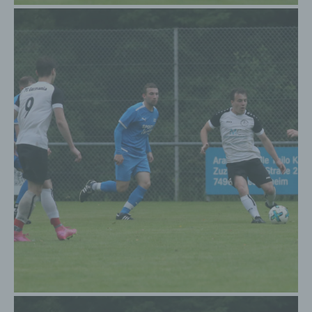
Solche auf freiwilliger Basis von einer betroffenen
Person an den für die Verarbeitung Verantwortlichen
übermittelten personenbezogenen Daten werden für
Zwecke der Bearbeitung oder der Kontaktaufnahme
zur betroffenen Person gespeichert. Es erfolgt keine
Weitergabe dieser personenbezogenen Daten an
Dritte.
Kommentarfunktion im Blog auf der Internetseite
Wir bieten den Nutzern auf einem Blog, der sich auf der
Internetseite des für die Verarbeitung Verantwortlichen
befindet, die Möglichkeit, individuelle Kommentare zu
einzelnen Blog-Beiträgen zu hinterlassen. Ein Blog ist
ein auf einer Internetseite geführtes, in der Regel
öffentlich einsehbares Portal, in welchem eine oder
mehrere Personen, die Blogger oder Web-Blogger
genannt werden, Artikel posten oder Gedanken in
sogenannten Blogposts niederschreiben können. Die
Blogposts können in der Regel von Dritten kommentiert
werden.
Hinterlässt eine betroffene Person einen
Kommentar in dem auf dieser Internetseite
veröffentlichten Blog, werden neben den von der
betroffenen Person hinterlassenen Kommentaren