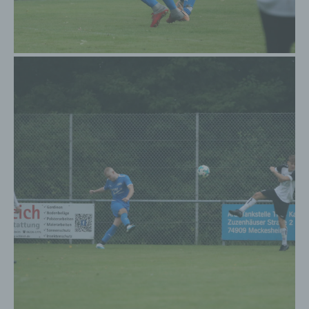
begangene Straftaten aufzuklären. Insofern ist die
Speicherung dieser Daten zur Absicherung des für
die Verarbeitung Verantwortlichen erforderlich.
Eine Weitergabe dieser Daten an Dritte erfolgt
grundsätzlich nicht, sofern keine gesetzliche
Pflicht zur Weitergabe besteht oder die Weitergabe
der Strafverfolgung dient.
Die Registrierung der betroffenen Person unter
freiwilliger Angabe personenbezogener Daten
dient dem für die Verarbeitung Verantwortlichen
dazu, der betroffenen Person Inhalte oder
Leistungen anzubieten, die aufgrund der Natur der
Sache nur registrierten Benutzern angeboten
werden können. Registrierten Personen steht die
Möglichkeit frei, die bei der Registrierung
angegebenen personenbezogenen Daten
jederzeit abzuändern oder vollständig aus dem
Datenbestand des für die Verarbeitung
Verantwortlichen löschen zu lassen.
Der für die Verarbeitung Verantwortliche erteilt
jeder betroffenen Person jederzeit auf Anfrage
Auskunft darüber, welche personenbezogenen