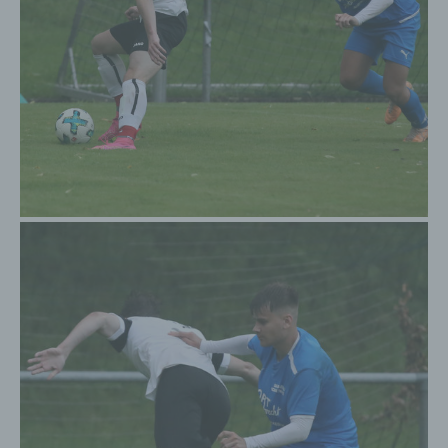
wird. Ein weiteres Beispiel ist das Cookie eines
Warenkorbes im Online-Shop. Der Online-Shop
merkt sich die Artikel, die ein Kunde in den
virtuellen Warenkorb gelegt hat, über ein Cookie.
Die betroffene Person kann die Setzung von
Cookies durch unsere Internetseite jederzeit
mittels einer entsprechenden Einstellung des
genutzten Internetbrowsers verhindern und damit
der Setzung von Cookies dauerhaft
widersprechen. Ferner können bereits gesetzte
Cookies jederzeit über einen Internetbrowser oder
andere Softwareprogramme gelöscht werden. Dies
ist in allen gängigen Internetbrowsern möglich.
Deaktiviert die betroffene Person die Setzung von
Cookies in dem genutzten Internetbrowser, sind
unter Umständen nicht alle Funktionen unserer
Internetseite vollumfänglich nutzbar.
Erfassung von allgemeinen Daten und
Informationen
Die Internetseite erfasst mit jedem Aufruf der