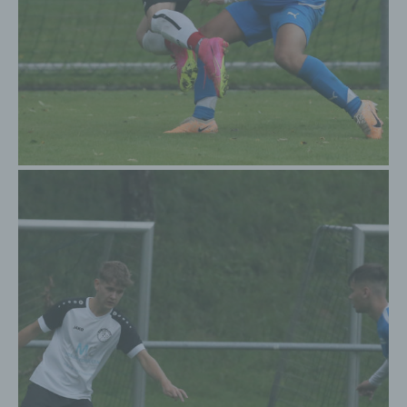
Internetseite durch eine betroffene Person oder ein
automatisiertes System eine Reihe von allgemeinen
Daten und Informationen. Diese allgemeinen Daten und
Informationen werden in den Logfiles des Servers
gespeichert. Erfasst werden können die (1)
verwendeten Browsertypen und Versionen, (2) das
vom zugreifenden System verwendete
Betriebssystem, (3) die Internetseite, von welcher ein
zugreifendes System auf unsere Internetseite gelangt
(sogenannte Referrer), (4) die Unterwebseiten, welche
über ein zugreifendes System auf unserer Internetseite
angesteuert werden, (5) das Datum und die Uhrzeit
eines Zugriffs auf die Internetseite, (6) eine Internet-
Protokoll-Adresse (IP-Adresse), (7) der Internet-
Service-Provider des zugreifenden Systems und (8)
sonstige ähnliche Daten und Informationen, die der
Gefahrenabwehr im Falle von Angriffen auf unsere
informationstechnologischen Systeme dienen.
Bei der Nutzung dieser allgemeinen Daten und
Informationen ziehen wird keine Rückschlüsse auf
die betroffene Person. Diese Informationen werden
vielmehr benötigt, um (1) die Inhalte unserer
Internetseite korrekt auszuliefern, (2) die Inhalte
unserer Internetseite sowie die Werbung für diese
zu optimieren, (3) die dauerhafte