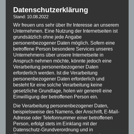
zweiten Hälfte, die zwar einerseits mehr Risiko bedeutete,
Datenschutzerklärung
andererseits offensiv umgehend zu spüren war, ließ das Spiel
Stand: 10.08.2022
zunehmend kippen. Hinten parierte Lukas Bernauer noch zwei,
Wir freuen uns sehr über Ihr Interesse an unserem
Unternehmen. Eine Nutzung der Internetseiten ist
drei Konter der Gäste, vorne kombinierte man sich immer
grundsätzlich ohne jede Angabe
besser über die Flügel. Zunächst wirbelte unser FC über die
personenbezogener Daten möglich. Sofern eine
rechte Seite, wo André Karamanitakis und Sven Welker die
betroffene Person besondere Services unseres
Unternehmens über unsere Internetseite in
Bälle in die Mitte schlugen, Ron Kretzschmar das Leder
Anspruch nehmen möchte, könnte jedoch eine
jedoch zunächst verpasste. Nach kurzem Seitenwechsel
Verarbeitung personenbezogener Daten
schlug Kretzschmar einen genialen Ball auf die Kante des
erforderlich werden. Ist die Verarbeitung
personenbezogener Daten erforderlich und
Fünfers, wo Lukas Ziegler zum Kopfball hochstieg und das
besteht für eine solche Verarbeitung keine
Leder leider 50 Zentimeter am langen Pfosten vorbeiköpfte.
gesetzliche Grundlage, holen wir generell eine
Einwilligung der betroffenen Person ein.
Wiederum nur Minuten später ließ der emsige Spielertrainer
Die Verarbeitung personenbezogener Daten,
Samuel Eisinger zwei Abwehrspieler im Sechzehner
beispielsweise des Namens, der Anschrift, E-Mail-
aussteigen, und schloss dann flach ab. Der bereits am Boden
Adresse oder Telefonnummer einer betroffenen
befindliche Keeper wehrte mit Klasse Reflex ab, ein
Person, erfolgt stets im Einklang mit der
Datenschutz-Grundverordnung und in
Abwehrspieler köpfte den Abpraller über die Latte, der sonst