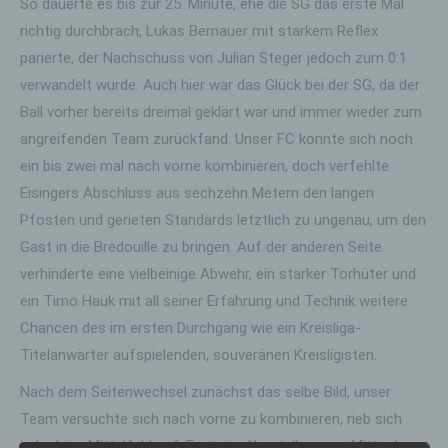
So dauerte es bis zur 25. Minute, ehe die SG das erste Mal
richtig durchbrach, Lukas Bernauer mit starkem Reflex
parierte, der Nachschuss von Julian Steger jedoch zum 0:1
verwandelt wurde. Auch hier war das Glück bei der SG, da der
Ball vorher bereits dreimal geklärt war und immer wieder zum
angreifenden Team zurückfand. Unser FC konnte sich noch
ein bis zwei mal nach vorne kombinieren, doch verfehlte
Eisingers Abschluss aus sechzehn Metern den langen
Pfosten und gerieten Standards letztlich zu ungenau, um den
Gast in die Bredouille zu bringen. Auf der anderen Seite
verhinderte eine vielbeinige Abwehr, ein starker Torhüter und
ein Timo Hauk mit all seiner Erfahrung und Technik weitere
Chancen des im ersten Durchgang wie ein Kreisliga-
Titelanwärter aufspielenden, souveränen Kreisligisten.
Nach dem Seitenwechsel zunächst das selbe Bild, unser
Team versuchte sich nach vorne zu kombinieren, rieb sich
jedoch im Mittelfeld auf. Erst eine Umstellung zur Mitte der