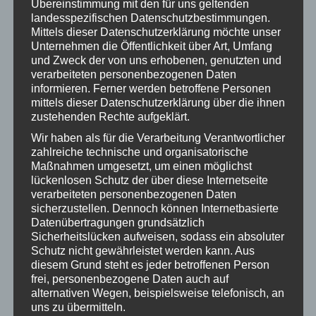
Übereinstimmung mit den für uns geltenden
hintenrein gefallen wäre. Wiederum nur Minuten später
landesspezifischen Datenschutzbestimmungen.
scheiterte Kai Bernauer aus 16 Metern halbrechter Position
Mittels dieser Datenschutzerklärung möchte unser
Unternehmen die Öffentlichkeit über Art, Umfang
mit einem Schlenzer, der ebenfalls nur Zentimeter am
und Zweck der von uns erhobenen, genutzten und
zweiten Pfosten vorbeistrich. Auf der Gegenseite hatte
verarbeiteten personenbezogenen Daten
informieren. Ferner werden betroffene Personen
unser Team Glück, als Lukas Bernauer zweimal im eins gegen
mittels dieser Datenschutzerklärung über die ihnen
eins bärenstark reagierte und bei einem weiteren Freistoß die
zustehenden Rechte aufgeklärt.
Latte rettete. Nach unserer letzten Möglichkeit in der 85.
Wir haben als für die Verarbeitung Verantwortlicher
Minute kam man leider nicht mehr entscheidend nach vorne
zahlreiche technische und organisatorische
und dem Gast war am Ende die Erleichterung anzusehen,
Maßnahmen umgesetzt, um einen möglichst
lückenlosen Schutz der über diese Internetseite
dass man das knappe Ergebnis über die Zeit hatte retten
verarbeiteten personenbezogenen Daten
können. Schiedsrichter Roland Bisinger zeigte eine absolut
sicherzustellen. Dennoch können Internetbasierte
souveräne Spielleitung, die man sich eine Woche zuvor
Datenübertragungen grundsätzlich
Sicherheitslücken aufweisen, sodass ein absoluter
sicherlich ebenfalls gewünscht hätte, brachte beide Teams
Schutz nicht gewährleistet werden kann. Aus
stets zur Vernunft und fügte sich mit seiner Leistung
diesem Grund steht es jeder betroffenen Person
frei, personenbezogene Daten auch auf
nahtlos in einen sehr unterhaltsamen, von beiden Teams
alternativen Wegen, beispielsweise telefonisch, an
fairen und positiven Fussballabend ein.
KB
uns zu übermitteln.