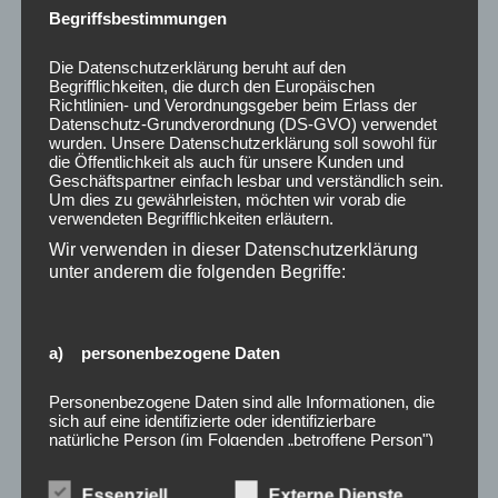
Wie von unseren vielen anwesenden Fans und auch neutralen
Begriffsbestimmungen
Zuschauern geäußert, muss auch an dieser Stelle ein großes
Die Datenschutzerklärung beruht auf den
Lob an die heute aufspielende Mannschaft gerichtet werden.
Begrifflichkeiten, die durch den Europäischen
Wie man sich gegen einen Kreisligisten, der sicherlich im
Richtlinien- und Verordnungsgeber beim Erlass der
Datenschutz-Grundverordnung (DS-GVO) verwendet
oberen Tabellendrittel der Klasse mitspielen wird, heute zur
wurden. Unsere Datenschutzerklärung soll sowohl für
die Öffentlichkeit als auch für unsere Kunden und
Wehr gesetzt hat und am Ende sogar selbst Chancen
Geschäftspartner einfach lesbar und verständlich sein.
kreieren konnte, die einem Ausgleich würdig gewesen wären,
Um dies zu gewährleisten, möchten wir vorab die
verwendeten Begrifflichkeiten erläutern.
ist ein solches Lob auf jeden Fall wert.
Wir verwenden in dieser Datenschutzerklärung
Wie ein ins kalte Wasser geworfener Lukas Ziegler hier sich
unter anderem die folgenden Begriffe:
ins Spiel rein biss und am Ende vorne selbst die ein oder
andere Chance beisteuerte, ein Spielertrainer Samuel Eisinger
a) personenbezogene Daten
vorne 90 Minuten jeden Gegenspieler mit Ball anlief oder wie
ein Routinier wie Timo Hauk hier die Mannschaft heute
Personenbezogene Daten sind alle Informationen, die
zusammenhielt, ohne alle anderen kämpfenden, 90 Minuten
sich auf eine identifizierte oder identifizierbare
natürliche Person (im Folgenden „betroffene Person")
beißenden Spieler unterschlagen zu wollen, ließ eine gewisse
beziehen. Als identifizierbar wird eine natürliche Person
Vorfreude für die kommenden Sonntag startende
angesehen, die direkt oder indirekt, insbesondere
Essenziell
Externe Dienste
mittels Zuordnung zu einer Kennung wie einem