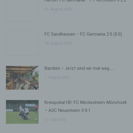
Herren: FC Germania – FT Kirchheim II 2:2
Vorlieben, Interessen, Zuverlässigkeit, Verhalten,
21. August 2022
Aufenthaltsort oder Ortswechsel dieser natürlichen
Person zu analysieren oder vorherzusagen.
f) Pseudonymisierung
FC Sandhausen – FC Germania 2:0 (0:0)
18. August 2022
Pseudonymisierung ist die Verarbeitung
personenbezogener Daten in einer Weise, auf welche
die personenbezogenen Daten ohne Hinzuziehung
zusätzlicher Informationen nicht mehr einer
spezifischen betroffenen Person zugeordnet werden
Bambini – Jetzt sind wir mal weg……
können, sofern diese zusätzlichen Informationen
gesondert aufbewahrt werden und technischen und
1. August 2022
organisatorischen Maßnahmen unterliegen, die
gewährleisten, dass die personenbezogenen Daten
nicht einer identifizierten oder identifizierbaren
natürlichen Person zugewiesen werden.
Kreispokal HD: FC Meckesheim-Mönchzell
– ASC Neuenheim II 0:1
g) Verantwortlicher oder für die Verarbeitung
Verantwortlicher
31. Juli 2022
Verantwortlicher oder für die Verarbeitung