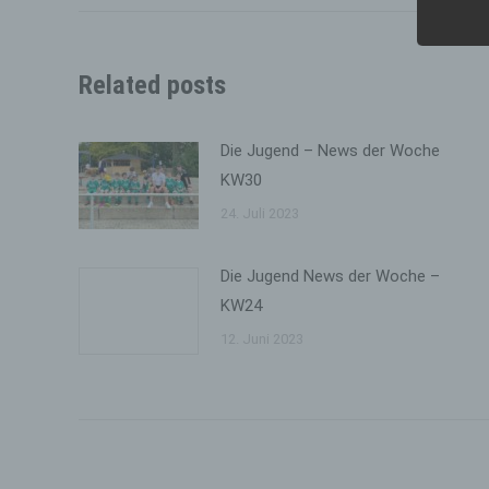
folge
Related posts
a) p
Person
Die Jugend – News der Woche
oder i
bezieh
KW30
oder i
Namen
24. Juli 2023
zu ei
physio
sozial
Die Jugend News der Woche –
KW24
b) be
12. Juni 2023
Betrof
deren
verarb
c) Ve