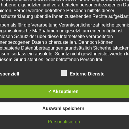
rhobenen, genutzten und verarbeiteten personenbezogenen Da
el das Spannende und umkämpfte Spiel.
mieren. Ferner werden betroffene Personen mittels dieser
schutzerklärung über die ihnen zustehenden Rechte aufgeklärt
nun Meister werden. Das Trainerteam kann an dieser Stelle nur ein g
aben als für die Verarbeitung Verantwortlicher zahlreiche techn
g brachten.
rganisatorische Maßnahmen umgesetzt, um einen möglichst
nlosen Schutz der über diese Internetseite verarbeiteten
ascal, Len, Elton, Mika, Laurent, Yanis J,
nenbezogenen Daten sicherzustellen. Dennoch können
netbasierte Datenübertragungen grundsätzlich Sicherheitslücke
isen, sodass ein absoluter Schutz nicht gewährleistet werden k
iesem Grund steht es jeder betroffenen Person frei,
nenbezogene Daten auch auf alternativen Wegen, beispielswe
onisch, an uns zu übermitteln.
Kategorie:
Archiv 2018 / 2019
,
Fans
,
Jugend
Von
Ammer_82
9. Juni 2019
ssenziell
Externe Dienste
ffsbestimmungen
Schlagwörter:
Fussball
✓ Akzeptieren
tenschutzerklärung beruht auf den Begrifflichkeiten, die durch den
äischen Richtlinien- und Verordnungsgeber beim Erlass der Datensc
verordnung (DS-GVO) verwendet wurden. Unsere Datenschutzerklä
owohl für die Öffentlichkeit als auch für unsere Kunden und
Auswahl speichern
ftspartner einfach lesbar und verständlich sein. Um dies zu
leisten, möchten wir vorab die verwendeten Begrifflichkeiten erläuter
Testsp
Nächster
Personalisieren
erwenden in dieser Datenschutzerklärung unter anderem die
Beitrag: