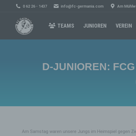
0 62 26 - 1437
info@fc-germania.com
Am Mühlwa
TEAMS
JUNIOREN
VEREIN
D-JUNIOREN: FCG 
Am Samstag waren unsere Jungs im Heimspiel gegen Zieg