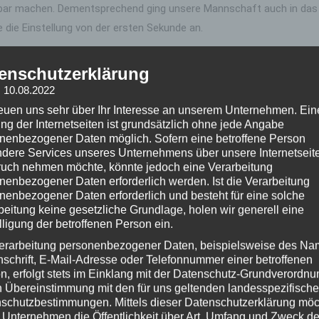
chbar machen. Dementsprechend ging unsere Mannschaft auch in das
e die Einstellung von der ersten Sekunde an.
 lies den Gegner das Spiel machen. Bereits in der 6. Minute zahlte
enschutzerklärung
n eins auf der rechten Seite durchsetzen konnte. Seinen Pass in d
: 10.08.2022
0.
reuen uns sehr über Ihr Interesse an unserem Unternehmen. Ein
ht und gab die Kontrolle im Mittelfeld nun zunehmend an unsere Ma
ng der Internetseiten ist grundsätzlich ohne jede Angabe
f der rechten Seite durchgebrochen war und dessen noch leicht abge
nenbezogener Daten möglich. Sofern eine betroffene Person
dere Services unseres Unternehmens über unsere Internetseite
uch nehmen möchte, könnte jedoch eine Verarbeitung
nenbezogener Daten erforderlich werden. Ist die Verarbeitung
nnte in der 17. Minute den 1:2 Anschlusstreffer erzielen. Der Tre
nenbezogener Daten erforderlich und besteht für eine solche
nd anschließendem Kopfball den Ausgleich erzielen konnte. Das Spie
beitung keine gesetzliche Grundlage, holen wir generell eine
er gegenerische Torhüter nach einem Befreiungsschlag von Pascal au
lligung der betroffenen Person ein.
 3:2 Führung ging es in die Halbzeitpause.
erarbeitung personenbezogener Daten, beispielsweise des Na
nschrift, E-Mail-Adresse oder Telefonnummer einer betroffenen
 doch Lukas hielt uns mit tollen Paraden immer wieder im Spiel un
n, erfolgt stets im Einklang mit der Datenschutz-Grundverordnu
umachen, doch Mika erwischte den Kopfball nicht perfekt und der T
n Übereinstimmung mit den für uns geltenden landesspezifisch
schutzbestimmungen. Mittels dieser Datenschutzerklärung mö
mel nach einem Eckball zum Ausgleich. Bis zum Ende verteidigten 
 Unternehmen die Öffentlichkeit über Art, Umfang und Zweck de