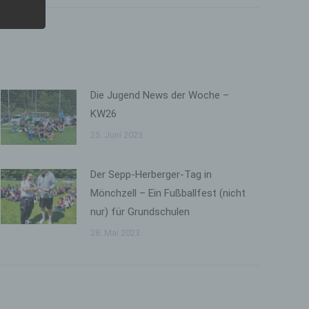
erte
Die Jugend News der Woche –
kt
KW26
 oder
25. Juni 2023
chen,
er
Der Sepp-Herberger-Tag in
Mönchzell – Ein Fußballfest (nicht
nur) für Grundschulen
28. Mai 2023
on,
chen