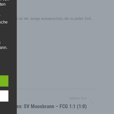
ten
.
roßes Lob an die Jungs aussprechen, die zu jeder Zeit,
ische
n
ann.
ise
hutz-
rung
NÄCHSTES
n.
iel Herren: SV Moosbrunn – FCG 1:1 (1:0)